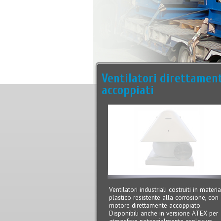
Ventilatori direttamen
accoppiati
Ventilatori industriali costruiti in materi
plastico resistente alla corrosione, con
motore direttamente accoppiato.
Disponibili anche in versione ATEX per