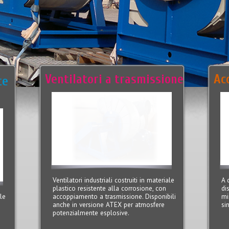
Ventilatori a trasmissione
Ac
te
Ventilatori industriali costruiti in materiale
A 
plastico resistente alla corrosione, con
di
ale
accoppiamento a trasmissione. Disponibili
mi
anche in versione ATEX per atmosfere
si
potenzialmente esplosive.