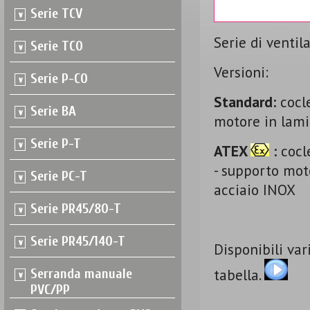
Serie TCV
Serie di ventila
Serie TCO
Versioni:
Serie P-CO
Standard:
cocle
Serie BA
motore in lamie
Serie P-T
ATEX
:
cocle
- supporto moto
Serie PC-T
acciaio INOX
Serie PR45/80-T
Serie PR45/140-T
Disponibili var
tabella.
Serranda manuale
PVC/PP