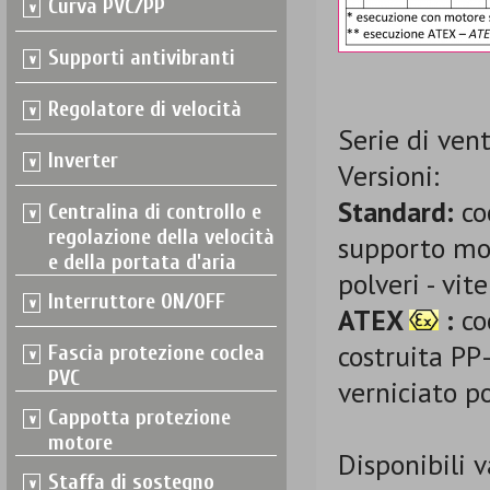
Curva PVC/PP
Supporti antivibranti
Regolatore di velocità
Serie di vent
Inverter
Versioni:
Standard:
co
Centralina di controllo e
regolazione della velocità
supporto mot
e della portata d'aria
polveri - vit
Interruttore ON/OFF
ATEX
:
co
costruita PP
Fascia protezione coclea
PVC
verniciato po
Cappotta protezione
motore
Disponibili v
Staffa di sostegno